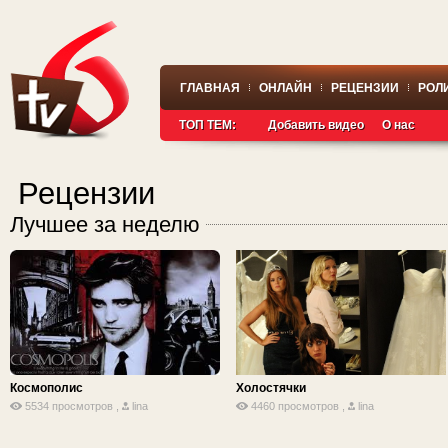
ГЛАВНАЯ
ОНЛАЙН
РЕЦЕНЗИИ
РОЛ
ТОП ТЕМ:
Добавить видео
О нас
Рецензии
Лучшее за неделю
Космополис
Холостячки
5534 просмотров ,
lina
4460 просмотров ,
lina