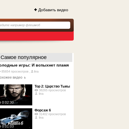
Добавить видео
Самое популярное
олодные игры: И вспыхнет пламя
85654 просмотров ,
lina
охожее видео
Тор 2: Царство Тьмы
38265 просмотров
lina
0:02:30
Форсаж 6
31402 просмотров
lina
0:01:03