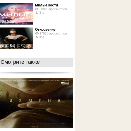
Милые кости
30818 просмотров
lina
2:15:30
Откровение
17818 просмотров
lina
0:01:54
Смотрите также