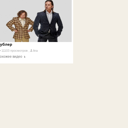
ублер
11103 просмотров ,
lina
охожее видео
Общественные-туалеты/