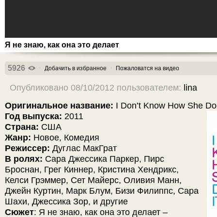
Я не знаю, как она это делает
5926
Добачить в избранное
Пожаловатся на видео
Опубликовано 08/10/2012 пользователем:
lina
Оригинальное название:
I Don’t Know How She Doe
Год выпуска:
2011
Страна:
США
Жанр:
Новое, Комедия
Режиссер:
Дуглас МакГрат
В ролях:
Сара Джессика Паркер, Пирс
Броснан, Грег Киннер, Кристина Хендрикс,
Келси Грэммер, Сет Майерс, Оливия Манн,
Джейн Куртин, Марк Блум, Бизи Филиппс, Сара
Шахи, Джессика Зор, и другие
Сюжет
: Я не знаю, как она это делает –