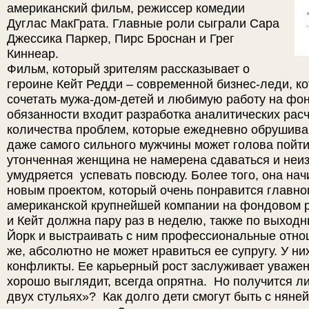
американский фильм, режиссер комедии
Дуглас МакГрата. Главные роли сыграли Сара
Джессика Паркер, Пирс Броснан и Грег
Киннеар.
Фильм, который зрителям рассказывает о
героине Кейт Редди – современной бизнес-леди, ко
сочетать мужа-дом-детей и любимую работу на фон
обязанности входит разработка аналитических расч
количества проблем, которые ежедневно обрушива
даже самого сильного мужчины может голова пойти
утонченная женщина не намерена сдаваться и неи
умудряется успевать повсюду. Более того, она нач
новым проектом, который очень понравится главн
американской крупнейшей компании на фондовом 
и Кейт должна пару раз в неделю, также по выходн
Йорк и выстраивать с ним профессиональные отнош
же, абсолютно не может нравиться ее супругу. У н
конфликты. Ее карьерный рост заслуживает уважен
хорошо выглядит, всегда опрятна. Но получится ли
двух стульях»? Как долго дети смогут быть с няне