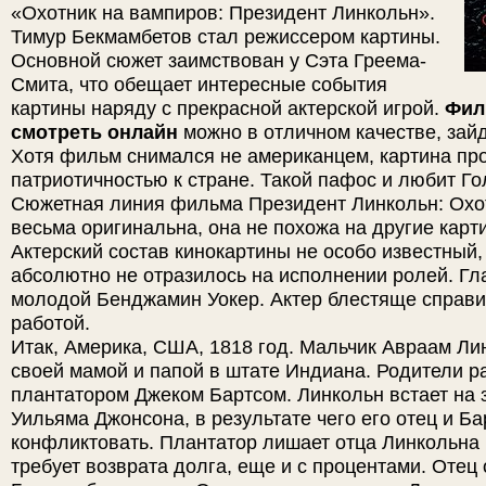
«Охотник на вампиров: Президент Линкольн».
Тимур Бекмамбетов стал режиссером картины.
Основной сюжет заимствован у Сэта Греема-
Смита, что обещает интересные события
картины наряду с прекрасной актерской игрой.
Фил
смотреть онлайн
можно в отличном качестве, зайд
Хотя фильм снимался не американцем, картина пр
патриотичностью к стране. Такой пафос и любит Го
Сюжетная линия фильма Президент Линкольн: Охо
весьма оригинальна, она не похожа на другие карт
Актерский состав кинокартины не особо известный, 
абсолютно не отразилось на исполнении ролей. Гл
молодой Бенджамин Уокер. Актер блестяще справи
работой.
Итак, Америка, США, 1818 год. Мальчик Авраам Ли
своей мамой и папой в штате Индиана. Родители р
плантатором Джеком Бартсом. Линкольн встает на 
Уильяма Джонсона, в результате чего его отец и Б
конфликтовать. Плантатор лишает отца Линкольна 
требует возврата долга, еще и с процентами. Отец 