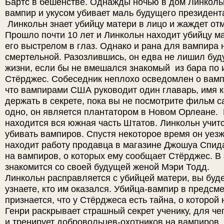
Бартс в бешенстве. Однажды ночью в дом Линколь
вампир и укусом убивает маль будущего президент
Линкольн знает убийцу матери в лицо и жаждет от
Прошло почти 10 лет и Линкольн находит убийцу м
его выстрелом в глаз. Однако и рана для вампира 
смертельной. Разозлившись, он едва не лишил буд
жизни, если бы не вмешался знакомый из бара по 
Стёрджес. Собеседник неплохо осведомлен о вампи
что вампирами США руководит один главарь, имя 
держать в секрете, пока вы не посмотрите фильм с
одно, он является плантатором в Новом Орлеане. 
находится вся южная часть Штатов. Линкольн учит
убивать вампиров. Спустя некоторое время он уез
находит работу продавца в магазине Джошуа Спида
на вампиров, о которых ему сообщает Стёрджес. В 
знакомится со своей будущей женой Мэри Тодд.
Линкольн расправляется с убийцей матери, вы буде
узнаете, кто им оказался. Убийца-вампир в предсм
признается, что у Стёрджеса есть тайна, о которой
Генри раскрывает страшный секрет ученику, для че
и тренирует добровольцев-охотников на вампиров