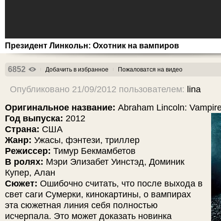
Президент Линкольн: Охотник на вампиров
6852
Добачить в избранное
Пожаловатся на видео
Опубликовано 21/09/2012 пользователем:
lina
Оригинальное название:
Abraham Lincoln: Vampire
Год выпуска:
2012
Страна:
США
Жанр:
Ужасы, фэнтези, триллер
Режиссер:
Тимур Бекмамбетов
В ролях:
Мэри Элизабет Уинстэд, Доминик
Купер, Алан
Сюжет:
Ошибочно считать, что после выхода в
свет саги Сумерки, кинокартины, о вампирах
эта сюжетная линия себя полностью
исчерпала. Это может доказать новинка