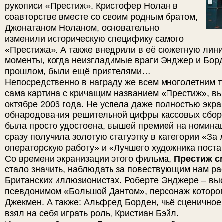
рукописи «Престиж». Кристофер Нолан в
соавторстве вместе со своим родным братом,
Джонатаном Ноланом, основательно
изменили историческую специфику самого
«Престижа». А также внедрили в её сюжетную лин
моменты, когда неизгладимые враги Энджер и Бор
прошлом, были ещё приятелями…
Непосредственно в награду же всем многолетним 
сама картина с кричащим названием «Престиж», вы
октябре 2006 года. Не успела даже полностью экр
обнародования решительной цифры кассовых сборов
была просто удостоена, вышей премией на номин
сразу получила золотую статуэтку в категории «За
операторскую работу» и «Лучшего художника пост
Со времени экранизации этого фильма,
Престиж с
стало значить, наблюдать за повествующим нам ра
Британских иллюзионистах. Роберте Энджере – в
псевдонимом «Большой Дантом», персонаж которог
Джекмен. А также: Альфред Борден, чьё сценичное
взял на себя играть роль, Кристиан Бэйл.