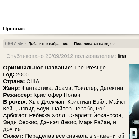
Престиж
6997
Добачить в избранное
Пожаловатся на видео
Опубликовано 26/09/2012 пользователем:
lina
Оригинальное название:
The Prestige
Год:
2006
Страна:
США
Жанр:
Фантастика, Драма, Триллер, Детектив
Режиссер:
Кристофер Нолан
В ролях:
Хью Джекман, Кристиан Бэйл, Майкл
Кейн, Дэвид Боуи, Пайпер Перабо, Роб
Арбогаст, Ребекка Холл, Скарлетт Йоханссон,
Энди Серкис, Дэниэл Дэвис, Марк Райан, и
другие
Сюжет:
Переделав все сначала в знаменитой