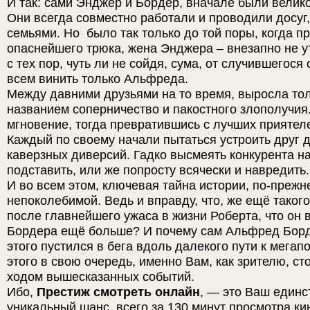
И так: сами Энджер и Бордер, вначале были вели
Они всегда совместно работали и проводили досуг,
семьями. Но было так только до той поры, когда п
опаснейшего трюка, жена Энджера – внезапно не у
с тех пор, чуть ли не сойдя, сума, от случившегося 
всем винить только Альфреда.
Между давними друзьями на то время, выросла тол
названием соперничество и пакостного злополучия.
мгновение, тогда превратившись с лучших приятел
Каждый по своему начали пытаться устроить друг д
каверзных диверсий. Гадко высмеять конкурента на
подставить, или же попросту всячески и навредить.
И во всем этом, ключевая тайна истории, по-прежн
непоколебимой. Ведь и вправду, что, же ещё такого
после главнейшего ужаса в жизни Роберта, что он
Бордера ещё больше? И почему сам Альфред Борд
этого пустился в бега вдоль далекого пути к мегап
этого в свою очередь, именно Вам, как зрителю, ст
ходом вышесказанных событий.
Ибо,
Престиж смотреть онлайн
, — это Ваш единс
уникальный шанс, всего за 130 минут просмотра ки