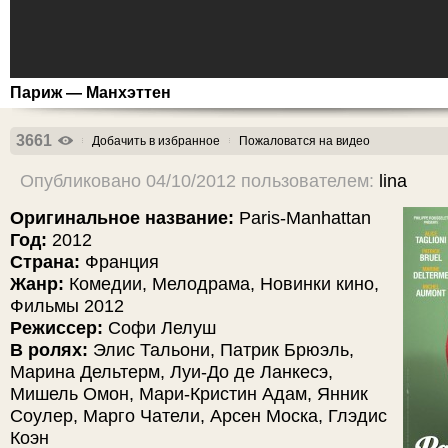
Париж — Манхэттен
3661
Добачить в избранное
Пожаловатся на видео
Опубликовано 04/10/2012 пользователем:
lina
Оригинальное название:
Paris-Manhattan
Год:
2012
Страна:
Франция
Жанр:
Комедии, Мелодрама, Новинки кино,
Фильмы 2012
Режиссер:
Софи Лелуш
В ролях:
Элис Тальони, Патрик Брюэль,
Марина Дельтерм, Луи-До де Ланкесэ,
Мишель Омон, Мари-Кристин Адам, Янник
Соулер, Марго Чатели, Арсен Моска, Глэдис
Коэн