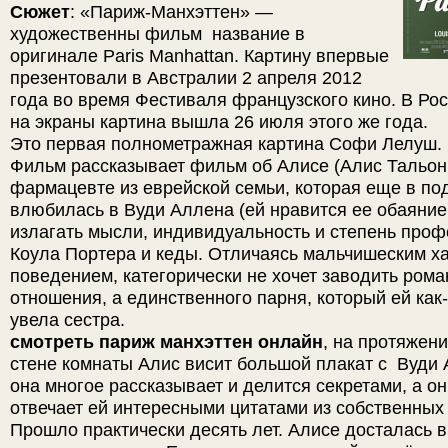
Сюжет
: «Париж-Манхэттен» —
художественны фильм название в
оригинале Paris Manhattan. Картину впервые
презентовали в Австралии 2 апреля 2012
года во время Фестиваля французского кино. В Ро
на экраны картина вышла 26 июля этого же года.
Это первая полнометражная картина Софи Лелуш.
Фильм рассказывает фильм об Алисе (Алис Тальон
фармацевте из еврейской семьи, которая еще в по
влюбилась в Вуди Аллена (ей нравится ее обаяние
излагать мысли, индивидуальность и степень проф
Коула Портера и кеды. Отличаясь мальчишеским х
поведением, категорически не хочет заводить рома
отношения, а единственного парня, который ей как
увела сестра.
смотреть париж манхэттен онлайн
, на протяжени
стене комнаты Алис висит большой плакат с Вуди 
она многое рассказывает и делится секретами, а о
отвечает ей интересными цитатами из собственных
Прошло практически десять лет. Алисе досталась 