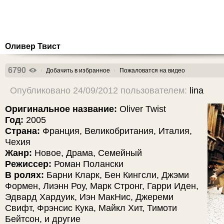
Оливер Твист
6790
Добачить в избранное
Пожаловатся на видео
Опубликовано 24/09/2012 пользователем:
lina
Оригинальное название:
Oliver Twist
Год:
2005
Страна:
Франция, Великобритания, Италия,
Чехия
Жанр:
Новое, Драма, Семейный
Режиссер:
Роман Полански
В ролях:
Барни Кларк, Бен Кингсли, Джэми
Формен, Лиэнн Роу, Марк Стронг, Гарри Иден,
Эдвард Хардуик, Иэн МакНис, Джереми
Свифт, Фрэнсис Кука, Майкл Хит, Тимоти
Бейтсон, и другие