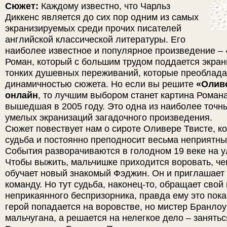
Сюжет:
Каждому известно, что Чарльз
Диккенс является до сих пор одним из самых
экранизируемых среди прочих писателей
английской классической литературы. Его
наиболее известное и популярное произведение – 
Роман, который с большим трудом поддается экрани
тонких душевных переживаний, которые преоблад
динамичностью сюжета. Но если вы решите
«Оливе
онлайн
, то лучшим выбором станет картина Роман
вышедшая в 2005 году. Это одна из наиболее точны
умелых экранизаций загадочного произведения.
Сюжет повествует нам о сироте Оливере Твисте, ко
судьба и постоянно преподносит весьма неприятн
События разворачиваются в голодном 19 веке на у
Чтобы выжить, мальчишке приходится воровать, че
обучает новый знакомый Фэджин. Он и приглашает
команду. Но тут судьба, наконец-то, обращает свой 
неприкаянного беспризорника, правда ему это пок
герой попадается на воровстве, но мистер Бранлоу
мальчугана, а решается на нелегкое дело – занятьс