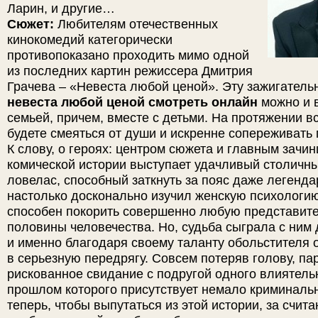
Ларин, и другие…
Сюжет:
Любителям отечественных
кинокомедий категорически
противопоказано проходить мимо одной
из последних картин режиссера Дмитрия
Грачева – «Невеста любой ценой». Эту зажигатель
невеста любой ценой смотреть онлайн
можно и в
семьей, причем, вместе с детьми. На протяжении 
будете смеяться от души и искренне сопереживать
К слову, о героях: центром сюжета и главным зачи
комической истории выступает удачливый столичн
ловелас, способный заткнуть за пояс даже легенда
настолько досконально изучил женскую психологию,
способен покорить совершенно любую представит
половины человечества. Но, судьба сыграла с ним 
и именно благодаря своему таланту обольстителя
в серьезную передрягу. Совсем потеряв голову, п
рискованное свидание с подругой одного влиятель
прошлом которого присутствует немало криминаль
теперь, чтобы выпутаться из этой истории, за счит