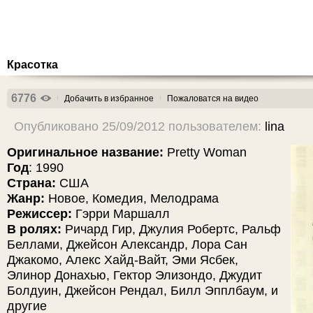
Красотка
6776
Добачить в избранное
Пожаловатся на видео
Опубликовано 25/09/2012 пользователем:
lina
Оригинальное название:
Pretty Woman
Год
: 1990
Страна:
США
Жанр:
Новое, Комедия, Мелодрама
Режиссер:
Гэрри Маршалл
В ролях:
Ричард Гир, Джулия Робертс, Ральф
Беллами, Джейсон Александр, Лора Сан
Джакомо, Алекс Хайд-Вайт, Эми Ясбек,
Элинор Донахью, Гектор Элизондо, Джудит
Болдуин, Джейсон Рендал, Билл Эпплбаум, и
другие