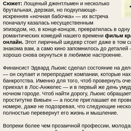
Сюжет:
Лощеный джентльмен и несколько
брутальная, дерзкая, но подкупающе-
искренняя «ночная бабочка» — их встреча
поначалу казалась несущественным
эпизодом, но, в конце-концов, превратилась в одну
романтических комедий нашего времени
фильм кр
онлайн.
Этот лиричный шедевр стоит даже в том с
знакома вам, а само кино запомнилось до деталей 
хорошо снова окунуться в любимое настроение.
Финансист Эдвард Льюис сделал состояние на дел
— он скупает и перепродает компании, которые нах
банкротства. Именно для того, чтоб провернуть оч
приехал в Лос-Анжелес — и в первый же день умуд
ночном городе. Чтоб найти дорогу, Льюис обращает
проститутке Вивьен — а после приглашает ее прове
номере, даже не подозревая, что следующие неско
полностью перевернут его жизнь и мышление.
Вопреки более чем прозаичной профессии, молода