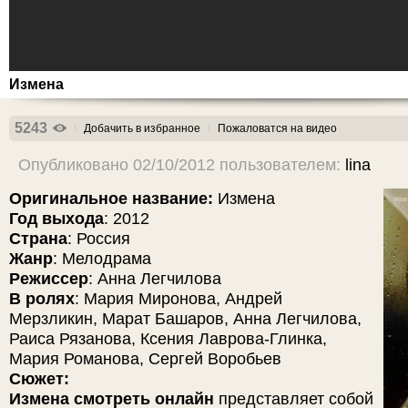
Измена
5243
Добачить в избранное
Пожаловатся на видео
Опубликовано 02/10/2012 пользователем:
lina
Оригинальное название:
Измена
Год выхода
: 2012
Страна
: Россия
Жанр
: Мелодрама
Режиссер
: Анна Легчилова
В ролях
: Мария Миронова, Андрей
Мерзликин, Марат Башаров, Анна Легчилова,
Раиса Рязанова, Ксения Лаврова-Глинка,
Мария Романова, Сергей Воробьев
Сюжет:
Измена смотреть онлайн
представляет собой