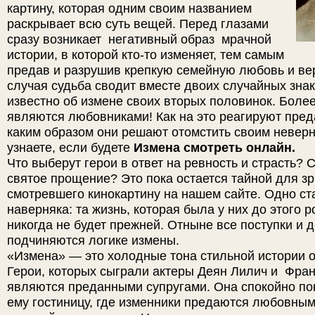
картину, которая одним своим названием
раскрывает всю суть вещей. Перед глазами
сразу возникает негативный образ мрачной
истории, в которой кто-то изменяет, тем самым
предав и разрушив крепкую семейную любовь и вер
случая судьба сводит вместе двоих случайных зна
известно об измене своих вторых половинок. Более 
являются любовниками! Как на это реагируют пред
каким образом они решают отомстить своим невер
узнаете, если будете
Измена смотреть онлайн.
Что выберут герои в ответ на ревность и страсть?
святое прощение? Это пока остается тайной для зр
смотревшего кинокартину на нашем сайте. Одно ст
наверняка: та жизнь, которая была у них до этого р
никогда не будет прежней. Отныне все поступки и 
подчиняются логике измены.
«Измена» — это холодные тона стильной истории 
Герои, которых сыграли актеры Деян Лилич и Фран
являются преданными супругами. Она спокойно по
ему гостиницу, где изменники предаются любовным