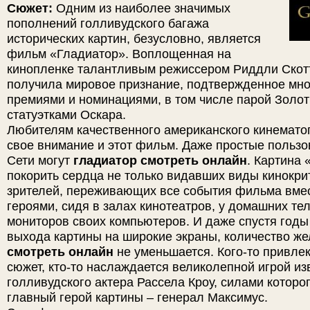
Сюжет:
Одним из наиболее значимых
пополнений голливудского багажа
исторических картин, безусловно, является
фильм «Гладиатор». Воплощенная на
кинопленке талантливым режиссером Риддли Скот
получила мировое признание, подтвержденное мн
премиями и номинациями, в том числе парой Золот
статуэтками Оскара.
Любителям качественного американского кинемато
свое внимание и этот фильм. Даже простые польз
Сети могут
гладиатор смотреть онлайн
. Картина
покорить сердца не только видавших виды кинокрит
зрителей, переживающих все события фильма вме
героями, сидя в залах кинотеатров, у домашних те
мониторов своих компьютеров. И даже спустя годы
выхода картины на широкие экраны, количество 
смотреть онлайн
не уменьшается. Кого-то привле
сюжет, кто-то наслаждается великолепной игрой из
голливудского актера Рассела Кроу, силами котор
главный герой картины – генерал Максимус.