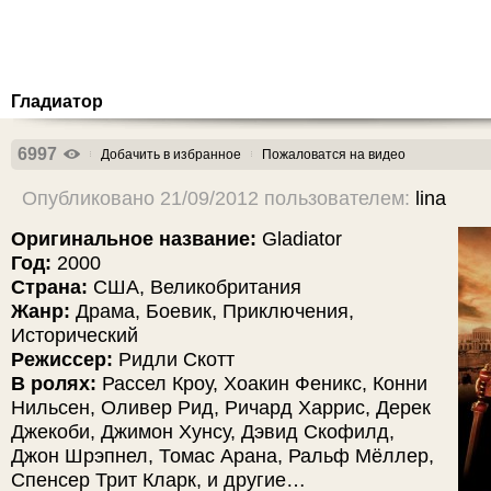
Гладиатор
6997
Добачить в избранное
Пожаловатся на видео
Опубликовано 21/09/2012 пользователем:
lina
Оригинальное название:
Gladiator
Год:
2000
Страна:
США, Великобритания
Жанр:
Драма, Боевик, Приключения,
Исторический
Режиссер:
Ридли Скотт
В ролях:
Рассел Кроу, Хоакин Феникс, Конни
Нильсен, Оливер Рид, Ричард Харрис, Дерек
Джекоби, Джимон Хунсу, Дэвид Скофилд,
Джон Шрэпнел, Томас Арана, Ральф Мёллер,
Спенсер Трит Кларк, и другие…