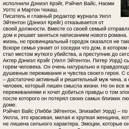
исполнили Дэниэл Крэйг, Рэйчел Вайс, Наоми
Уоттс и Мартон Чокаш.
Писатель и главный редактор журнала Уилл
Эйтентон (Дэниэл Крейг) отказывается от
своей должности. Вместе со своей семьей отправл
дом и решает заняться написанием нового романа.
жизнь, но провинциальный городок оказался не так
Вскоре семья узнает от соседки что дом, в котором 
стал местом жуткого убийства, а преступник до сег
Актер Дэниэл Крэйг (Уилл Эйтентон, Питер Уорд) с
горем человека. Он очень натурально и правдопод
душевные переживания и чувства своего героя. С 
– достаточно активный и решительный муж чина, а 
человек, который лишен смысла жизни. Но он все ж
переживаниями и хочет добиться правды о том зло
после которого он потерял своих самых близких л
доме.
Рэйчел Вайс (Либби Эйтентон, Элизабет Уорд) – п
Уилла, это красивая, милая и хрупкая женщина, ко
не лишена сильного характера. Эмоции, которые он