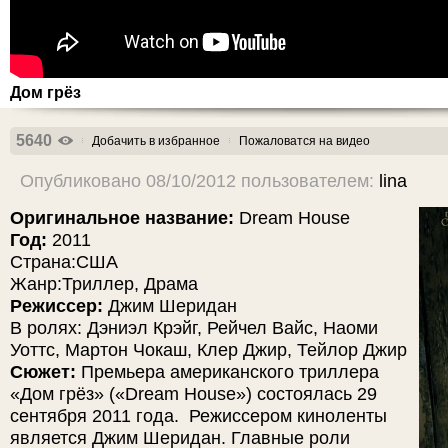
Дом грёз
5640
Добачить в избранное
Пожаловатся на видео
Опубликовано 08/10/2012 пользователем:
lina
Оригинальное название:
Dream House
Год:
2011
Страна:США
Жанр:Триллер, Драма
Режиссер:
Джим Шеридан
В ролях: Дэниэл Крэйг, Рейчел Вайс, Наоми
Уоттс, Мартон Чокаш, Клер Джир, Тейлор Джир
Сюжет:
Премьера американского триллера
«Дом грёз» («Dream House») состоялась 29
сентября 2011 года. Режиссером киноленты
является Джим Шеридан. Главные роли