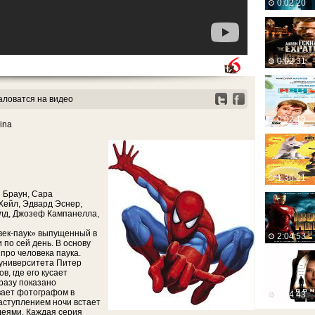
0:02:20
0:02:31
ловатся на видео
0:02:19
lina
1:36:21
 Браун, Сара
Хейл, Эдвард Эснер,
лд, Джозеф Кампанелла,
ек-паук» выпущенный в
2:04:53
 по сей день. В основу
про человека паука.
 университета Питер
в, где его кусает
сразу показано
вает фотографом в
1:34:43
наступлением ночи встает
деями. Каждая серия