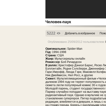
Человек-паук
5222
Добачить в избранное
Пожа
Опубликовано 25/09/2012 пользователем:
Оригинальное:
Spider-Man
Год:
1994-1998
Страна:
США
Жанр:
Мультcериалы онлайн
Режиссер:
Боб Ричардсон
В ролях:
Кристофер Дэниэл Барнс, Роско Ли
Бэллэнтайн, Родни Солсберри, Дженнифер 
Гари Имхофф, Линда Гэри, Максвелл Колфи
Ник Джеймисон, Нил Росс, и другие
Сюжет:
Мультипликационный фильм «Челов
далеком 1994 году не теряет популярность и
сюжета легли популярный комикс 30-х годов 
Молодой парень, студент государственного
Паркер случайно попадает на выставку пауко
радиоактивный паук. Однако в мультике не 
становление супергероя. Питер подрабаты
редакции, влюбляется в девушек, и лишь с 
на стражу города, борясь с различными зло