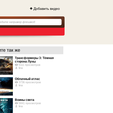
Добавить видео
те так же
Трансформеры 3: Тёмная
сторона Луны
5111 просмотров
lina
Облачный атлас
3736 просмотров
lina
Воины света
5841 просмотров
lina