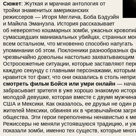
Сюжет
: Жуткая и мрачная антология от
тройки знаменитых американских
режиссеров — Игоря Меглича, Боба Бэдуэйя
и Майкла Эмануэла. История рассказывает
об невероятно кошмарных зомби, ужасных кровопи
сумасшедших маниакальных убийцах, странных мон
всем остальном, что мгновенно способно напугать
упоминании об этом. Поклонники разнообразных ф
чрезвычайно довольны настолько захватывающим 
Остросюжетные ситуации, которые заставляют пер
каждую секунду с главными персонажами, которым
нравится тот факт, что они оказались в столь неп
смотреть фильм Бойся или умри онлайн
— нача
забрасывает зрителя в уже хорошо знакомую исто
молодой девушке, которая вместе с двумя мужчина
США и Мексики. Как оказалось, ее друзья не один 
жителей Мексики, обвиняя их в чрезвычайном загр
общества. Эти герои переполнены ненавистью к ме
Режиссеры не меняли устоявшуюся традицию, и уж
показали зомби, именно тех существ, которые мног