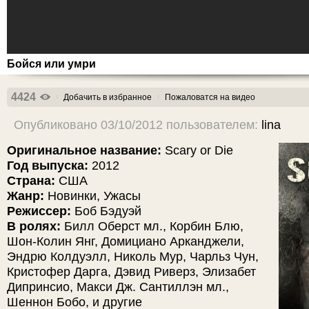
Бойся или умри
4424
Добачить в избранное
Пожаловатся на видео
Опубликовано 03/10/2012 пользователем:
lina
Оригинальное название:
Scary or Die
Год выпуска:
2012
Страна:
США
Жанр:
Новинки, Ужасы
Режиссер:
Боб Бэдуэй
В ролях:
Билл Оберст мл., Корбин Блю,
Шон-Колин Янг, Домициано Арканджели,
Эндрю Колдуэлл, Николь Мур, Чарльз Чун,
Кристофер Дарга, Дэвид Риверз, Элизабет
Дипринсио, Макси Дж. Сантиллэн мл.,
Шеннон Бобо, и другие