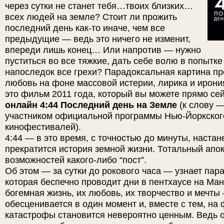
через сутки не станет тебя…твоих близких…
всех людей на земле? Стоит ли прожить
последний день как-то иначе, чем все
предыдущие — ведь это ничего не изменит,
впереди лишь конец… Или напротив — нужно
пуститься во все тяжкие, дать себе волю в попытке
напоследок все грехи? Парадоксальная картина п
любовь на фоне массовой истерии, лирика и ирони
это фильм 2011 года, который вы можете прямо се
онлайн 4:44 Последний день на Земле
(к слову —
участником официальной программы Нью-Йоркског
кинофестивалей).
4:44 — в это время, с точностью до минуты, настане
прекратится история земной жизни. Тотальный апо
возможностей какого-либо “пост”.
Об этом — за сутки до рокового часа — узнает пар
которая беспечно проводит дни в пентхаусе на Ман
богемная жизнь, их любовь, их творчество и мечты
обесценивается в один момент и, вместе с тем, на
катастрофы становится невероятно ценным. Ведь о