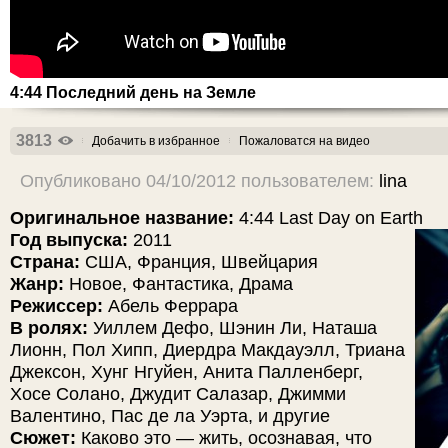
4:44 Последний день на Земле
3813
Добачить в избранное
Пожаловатся на видео
Опубликовано 04/10/2012 пользователем:
lina
Оригинальное название:
4:44 Last Day on Earth
Год выпуска:
2011
Страна:
США, Франция, Швейцария
Жанр:
Новое, Фантастика, Драма
Режиссер:
Абель Феррара
В ролях:
Уиллем Дефо, Шэнин Ли, Наташа
Лионн, Пол Хипп, Диердра Макдауэлл, Триана
Джексон, Хунг Нгуйен, Анита Палленберг,
Хосе Солано, Джудит Салазар, Джимми
Валентино, Пас де ла Уэрта, и другие
Сюжет:
Каково это — жить, осознавая, что